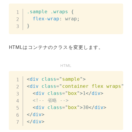
.sample
.wraps
{
flex-wrap
:
 wrap
;
}
HTMLはコンテナのクラスを変更します。
HTML
<
div
class
=
"
sample
"
>
<
div
class
=
"
container flex wraps
"
>
<
div
class
=
"
box
"
>
1
</
div
>
<!-- 省略 -->
<
div
class
=
"
box
"
>
30
</
div
>
</
div
>
</
div
>