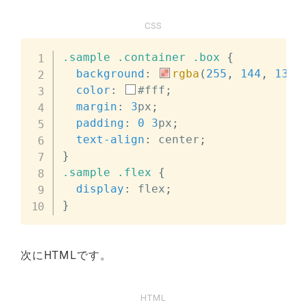
CSS
.sample
.container
.box
{
background
:
rgba
(
255
,
144
,
130
,
color
:
#fff
;
margin
:
3
px
;
padding
:
0
3
px
;
text-align
:
 center
;
}
.sample
.flex
{
display
:
 flex
;
}
次にHTMLです。
HTML