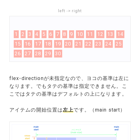
left -> right
1
2
3
4
5
6
7
8
9
10
11
12
13
14
15
16
17
18
19
20
21
22
23
24
25
26
27
28
29
30
flex-directionが未指定なので、ヨコの基準は左に
なります。でもタテの基準は指定できません。こ
こではタテの基準はデフォルトの上になります。
アイテムの開始位置は
左上
です。（main start）