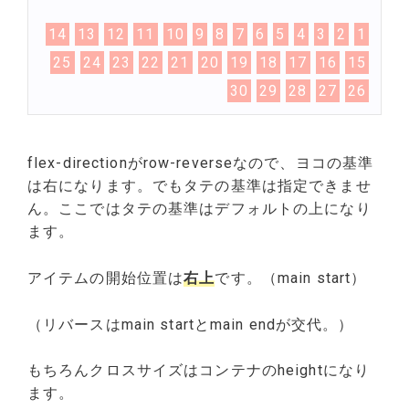
14
13
12
11
10
9
8
7
6
5
4
3
2
1
25
24
23
22
21
20
19
18
17
16
15
30
29
28
27
26
flex-directionがrow-reverseなので、ヨコの基準
は右になります。でもタテの基準は指定できませ
ん。ここではタテの基準はデフォルトの上になり
ます。
アイテムの開始位置は
右上
です。（main start）
（リバースはmain startとmain endが交代。）
もちろんクロスサイズはコンテナのheightになり
ます。