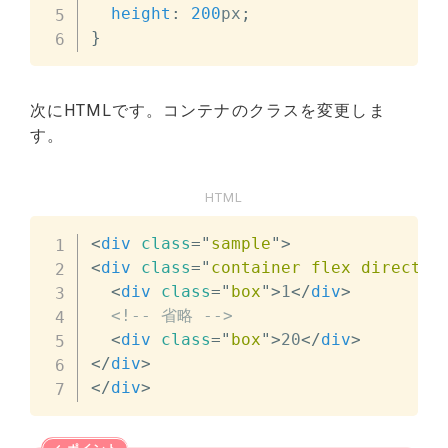
height
:
200
px
;
}
次にHTMLです。コンテナのクラスを変更しま
す。
HTML
<
div
class
=
"
sample
"
>
<
div
class
=
"
container flex directio
<
div
class
=
"
box
"
>
1
</
div
>
<!-- 省略 -->
<
div
class
=
"
box
"
>
20
</
div
>
</
div
>
</
div
>