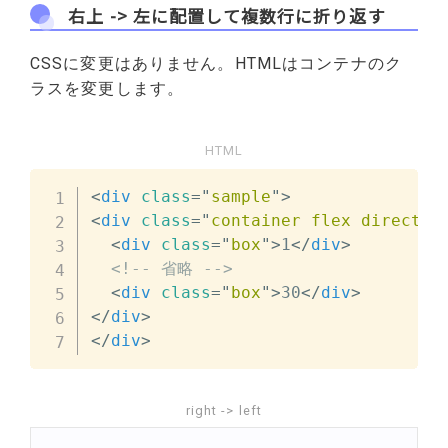
右上 -> 左に配置して複数行に折り返す
CSSに変更はありません。HTMLはコンテナのク
ラスを変更します。
HTML
<
div
class
=
"
sample
"
>
<
div
class
=
"
container flex directio
<
div
class
=
"
box
"
>
1
</
div
>
<!-- 省略 -->
<
div
class
=
"
box
"
>
30
</
div
>
</
div
>
</
div
>
right -> left