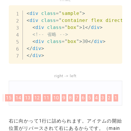
<
div
class
=
"
sample
"
>
<
div
class
=
"
container flex directio
<
div
class
=
"
box
"
>
1
</
div
>
<!-- 省略 -->
<
div
class
=
"
box
"
>
30
</
div
>
</
div
>
</
div
>
right -> left
6
15
14
13
12
11
10
9
8
7
6
5
4
3
2
1
右に向かって1行に詰められます。アイテムの開始
位置がリバースされて右にあるからです。（main