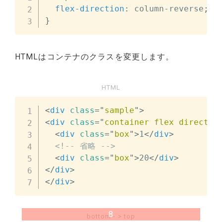
flex-direction
:
 column-reverse
;
}
HTMLはコンテナのクラスを変更します。
HTML
<
div
class
=
"
sample
"
>
<
div
class
=
"
container flex directio
<
div
class
=
"
box
"
>
1
</
div
>
<!-- 省略 -->
<
div
class
=
"
box
"
>
20
</
div
>
</
div
>
</
div
>
8
bottom - > top