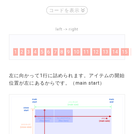
コードを表示
left -> right
1
2
3
4
5
6
7
8
9
10
11
12
13
14
15
左に向かって1行に詰められます。アイテムの開始
位置が左にあるからです。（main start）