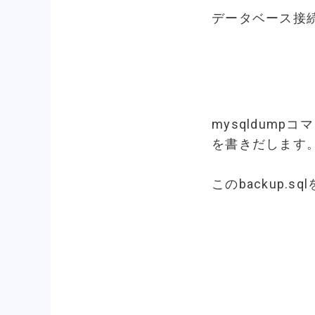
データベース接
mysqldump
を書きだします
このbackup