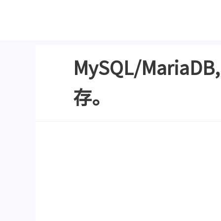
MySQL/Mari
存。