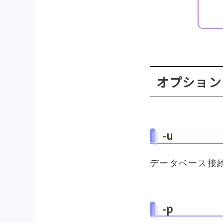
オプション
-u
データベース接
-p