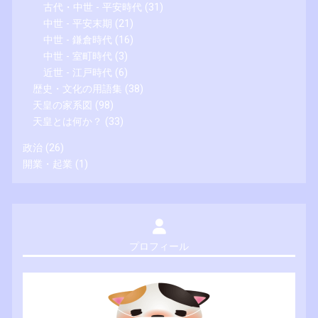
古代・中世 - 平安時代
(31)
中世 - 平安末期
(21)
中世 - 鎌倉時代
(16)
中世 - 室町時代
(3)
近世 - 江戸時代
(6)
歴史・文化の用語集
(38)
天皇の家系図
(98)
天皇とは何か？
(33)
政治
(26)
開業・起業
(1)
プロフィール