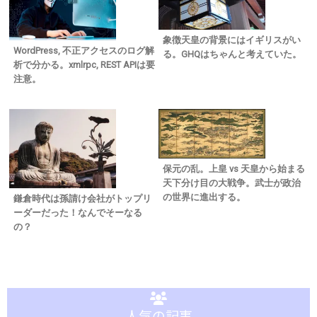
象徴天皇の背景にはイギリスがい
WordPress, 不正アクセスのログ解
る。GHQはちゃんと考えていた。
析で分かる。xmlrpc, REST APIは要
注意。
保元の乱。上皇 vs 天皇から始まる
天下分け目の大戦争。武士が政治
の世界に進出する。
鎌倉時代は孫請け会社がトップリ
ーダーだった！なんでそーなる
の？
人気の記事