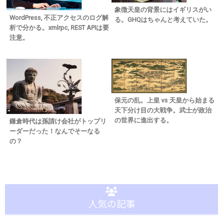
象徴天皇の背景にはイギリスがい
WordPress, 不正アクセスのログ解
る。GHQはちゃんと考えていた。
析で分かる。xmlrpc, REST APIは要
注意。
保元の乱。上皇 vs 天皇から始まる
天下分け目の大戦争。武士が政治
の世界に進出する。
鎌倉時代は孫請け会社がトップリ
ーダーだった！なんでそーなる
の？
人気の記事