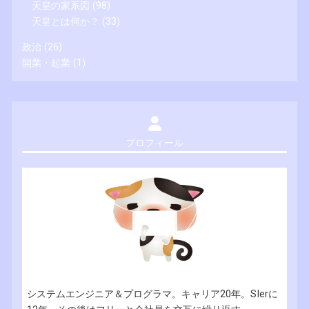
天皇の家系図
(98)
天皇とは何か？
(33)
政治
(26)
開業・起業
(1)
プロフィール
システムエンジニア＆プログラマ。キャリア20年。SIerに