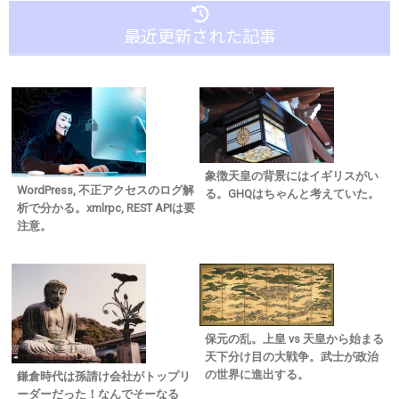
最近更新された記事
象徴天皇の背景にはイギリスがい
WordPress, 不正アクセスのログ解
る。GHQはちゃんと考えていた。
析で分かる。xmlrpc, REST APIは要
注意。
保元の乱。上皇 vs 天皇から始まる
天下分け目の大戦争。武士が政治
の世界に進出する。
鎌倉時代は孫請け会社がトップリ
ーダーだった！なんでそーなる