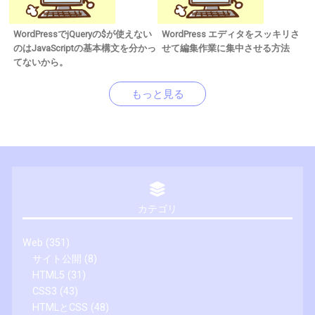
WordPressでjQueryの$が使えない
WordPress エディタをスッキリさ
のはJavaScriptの基本構文を分かっ
せて編集作業に集中させる方法
てないから。
もっと見る
カテゴリ
Web
(351)
サイト公開
(8)
HTML5
(31)
CSS3
(43)
HTMLとCSS
(48)