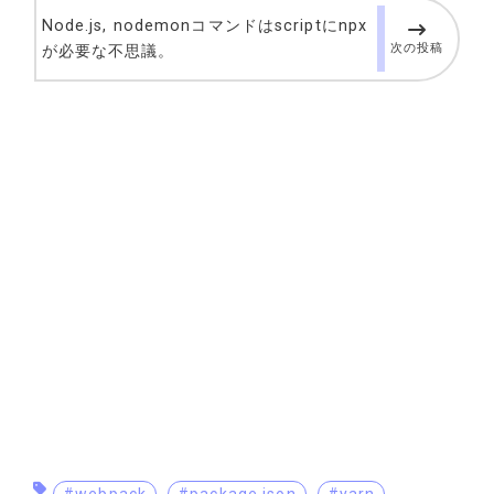
Node.js, nodemonコマンドはscriptにnpx
次の投稿
が必要な不思議。
#webpack
#package.json
#yarn