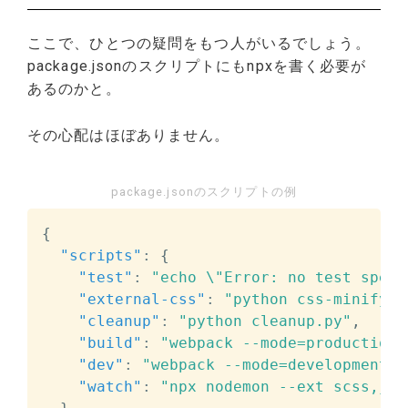
ここで、ひとつの疑問をもつ人がいるでしょう。
package.jsonのスクリプトにもnpxを書く必要が
あるのかと。
その心配はほぼありません。
package.jsonのスクリプトの例
{
"scripts"
:
{
"test"
:
"echo \"Error: no test speci
"external-css"
:
"python css-minify-v
"cleanup"
:
"python cleanup.py"
,
"build"
:
"webpack --mode=production 
"dev"
:
"webpack --mode=development &
"watch"
:
"npx nodemon --ext scss,js,