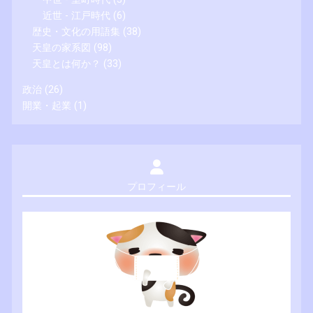
近世 - 江戸時代
(6)
歴史・文化の用語集
(38)
天皇の家系図
(98)
天皇とは何か？
(33)
政治
(26)
開業・起業
(1)
プロフィール