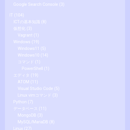
Google Search Console
(3)
IT
(104)
ICTの基本知識
(8)
仮想化
(3)
Vagrant
(1)
Windows
(19)
Windows11
(5)
Windows10
(14)
コマンド
(1)
PowerShell
(1)
エディタ
(19)
ATOM
(11)
Visual Studio Code
(5)
Linux vimコマンド
(3)
Python
(7)
データベース
(11)
MongoDB
(3)
MySQL/MariaDB
(8)
Linux
(27)