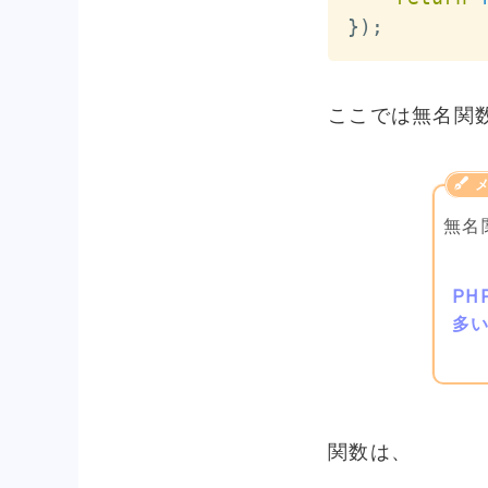
}
)
;
ここでは無名関
無名
P
多
関数は、