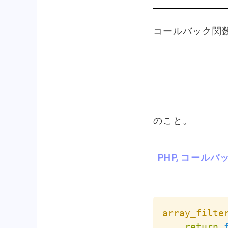
コールバック関
のこと。
PHP, コー
array_filte
return