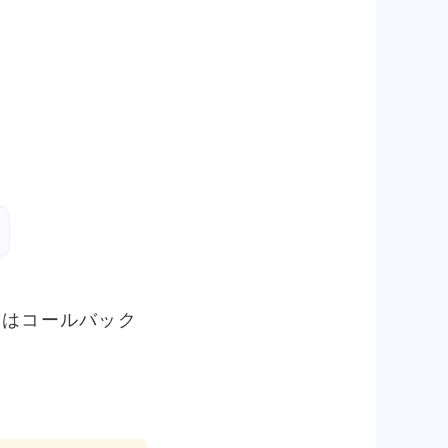
。
道はコールバック