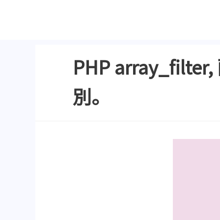
PHP array_f
別。