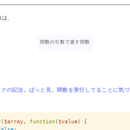
数は、
関数の引数で渡す関数
ルバックの記法。ぱっと見、関数を実行してることに気
r
(
$array
,
function
(
$value
)
{
false
;