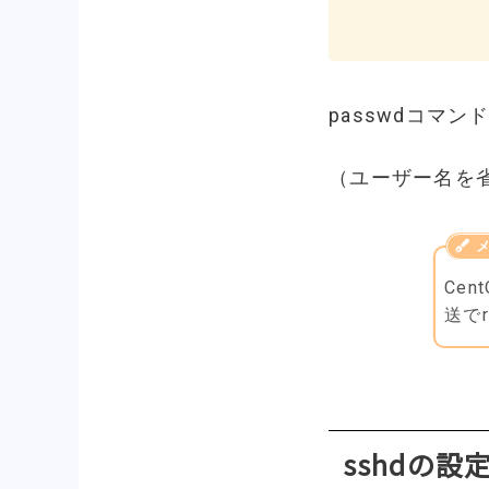
passwdコマ
（ユーザー名を省
Ce
送で
sshdの設