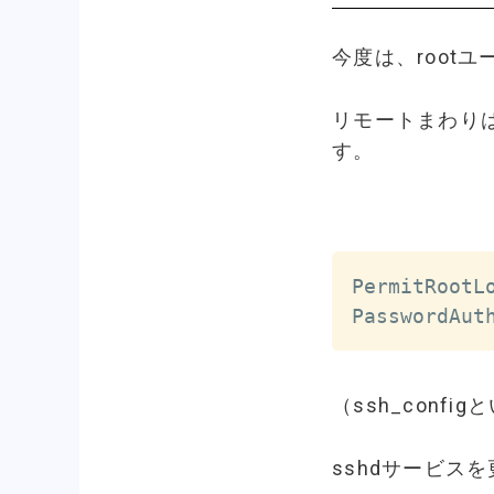
今度は、root
リモートまわり
す。
PermitRootLo
PasswordAut
（ssh_conf
sshdサービス