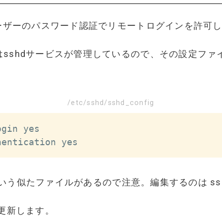
ユーザーのパスワード認証でリモートログインを許可
はsshdサービスが管理しているので、その設定ファ
/etc/sshd/sshd_config
gin yes

hentication yes
igという似たファイルがあるので注意。編集するのは ss
を更新します。