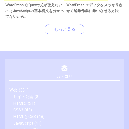
WordPressでjQueryの$が使えない
WordPress エディタをスッキリさ
のはJavaScriptの基本構文を分かっ
せて編集作業に集中させる方法
てないから。
もっと見る
カテゴリ
Web
(351)
サイト公開
(8)
HTML5
(31)
CSS3
(43)
HTMLとCSS
(48)
JavaScript
(41)