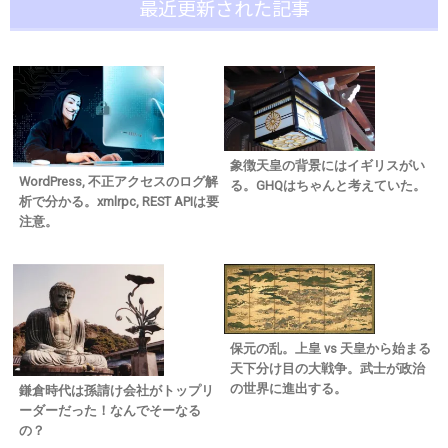
最近更新された記事
象徴天皇の背景にはイギリスがい
WordPress, 不正アクセスのログ解
る。GHQはちゃんと考えていた。
析で分かる。xmlrpc, REST APIは要
注意。
保元の乱。上皇 vs 天皇から始まる
天下分け目の大戦争。武士が政治
の世界に進出する。
鎌倉時代は孫請け会社がトップリ
ーダーだった！なんでそーなる
の？