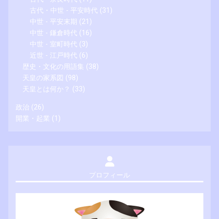
古代・中世 - 平安時代
(31)
中世 - 平安末期
(21)
中世 - 鎌倉時代
(16)
中世 - 室町時代
(3)
近世 - 江戸時代
(6)
歴史・文化の用語集
(38)
天皇の家系図
(98)
天皇とは何か？
(33)
政治
(26)
開業・起業
(1)
プロフィール