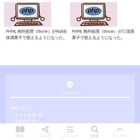
PHP8, 例外処理（throw）がNull合
PHP8, 例外処理（throw）が三項演
体演算子で使えるようになった。
算子で使えるようになった。
カテゴリ
Web
(351)
サイト公開
(8)
HTML5
(31)
CSS3
(43)
目次
シェア
メニュー
検索
トップへ
HTMLとCSS
(48)