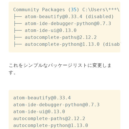
Community Packages 
(
35
)
 C:
\
Users
\
***
\
.at
├── atom-beautify@0.33.4 
(
disabled
)
├── atom-ide-debugger-python@0.7.3

├── atom-ide-ui@0.13.0

├── autocomplete-paths@2.12.2

├── autocomplete-python@1.13.0 
(
disabled
これをシンプルなパッケージリストに変更しま
す。
atom-beautify@0.33.4

atom-ide-debugger-python@0.7.3

atom-ide-ui@0.13.0

autocomplete-paths@2.12.2

autocomplete-python@1.13.0