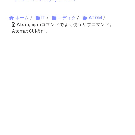
ホーム
/
IT
/
エディタ
/
ATOM
/
Atom, apmコマンドでよく使うサブコマンド。
AtomのCUI操作。