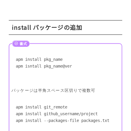
install パッケージの追加
apm install pkg_name

apm isntall pkg_name@ver
パッケージは半角スペース区切りで複数可
apm install git_remote

apm install github_username/project

apm install --packages-file packages.txt