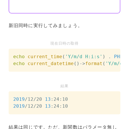
新旧同時に実行してみましょう。
現在日時の取得
echo
current_time
(
'Y/m/d H:i:s'
)
.
PHP_E
echo
current_datetime
(
)
->
format
(
'Y/m/d H
結果
2019
/12/20 
13
2019
/12/20 
13
:24:10
結果は同じです。ただ、新関数はパラメータ無し