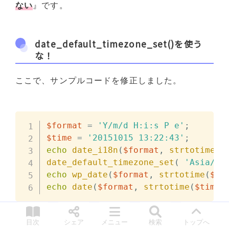
ない
』です。
date_default_timezone_set()を使う
な！
ここで、サンプルコードを修正しました。
$format
=
'Y/m/d H:i:s P e'
;
$time
=
'20151015 13:22:43'
;
echo
date_i18n
(
$format
,
strtotime
(
$
date_default_timezone_set
(
'Asia/To
echo
wp_date
(
$format
,
strtotime
(
$ti
echo
date
(
$format
,
strtotime
(
$time
)
目次
シェア
メニュー
検索
トップへ
結果