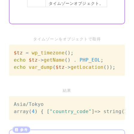
タイムゾーンオブジェクト。
タイムゾーンをオブジェクトで取得
$tz
=
wp_timezone
(
)
;
echo
$tz
->
getName
(
)
.
PHP_EOL
;
echo
var_dump
(
$tz
->
getLocation
(
)
)
;
結果
Asia/Tokyo

array
(
4
)
{
[
"country_code"
]
=
>
 string
(
2
)