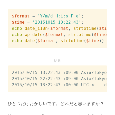
$format
=
'Y/m/d H:i:s P e'
;
$time
=
'20151015 13:22:43'
;
echo
date_i18n
(
$format
,
strtotime
(
$time
)
echo
wp_date
(
$format
,
strtotime
(
$time
)
)
echo
date
(
$format
,
strtotime
(
$time
)
)
.
'
結果
2015/10/15 13:22:43 +09:00 Asia/Tokyo <-
2015/10/15 22:22:43 +09:00 Asia/Tokyo <-
2015/10/15 13:22:43 +00:00 UTC <--- date
ひとつだけおかしいです。どれだと思いますか？