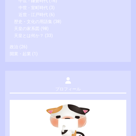
中世 - 鎌倉時代
(16)
中世 - 室町時代
(3)
近世 - 江戸時代
(6)
歴史・文化の用語集
(38)
天皇の家系図
(98)
天皇とは何か？
(33)
政治
(26)
開業・起業
(1)
プロフィール