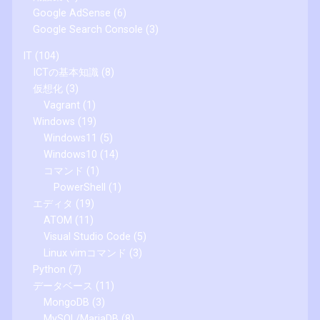
Google AdSense
(6)
Google Search Console
(3)
IT
(104)
ICTの基本知識
(8)
仮想化
(3)
Vagrant
(1)
Windows
(19)
Windows11
(5)
Windows10
(14)
コマンド
(1)
PowerShell
(1)
エディタ
(19)
ATOM
(11)
Visual Studio Code
(5)
Linux vimコマンド
(3)
Python
(7)
データベース
(11)
MongoDB
(3)
MySQL/MariaDB
(8)