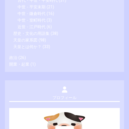
古代・中世 - 平安時代
(31)
中世 - 平安末期
(21)
中世 - 鎌倉時代
(16)
中世 - 室町時代
(3)
近世 - 江戸時代
(6)
歴史・文化の用語集
(38)
天皇の家系図
(98)
天皇とは何か？
(33)
政治
(26)
開業・起業
(1)
プロフィール