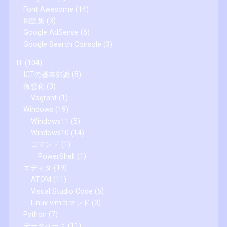
Font Awesome
(14)
用語集
(3)
Google AdSense
(6)
Google Search Console
(3)
IT
(104)
ICTの基本知識
(8)
仮想化
(3)
Vagrant
(1)
Windows
(19)
Windows11
(5)
Windows10
(14)
コマンド
(1)
PowerShell
(1)
エディタ
(19)
ATOM
(11)
Visual Studio Code
(5)
Linux vimコマンド
(3)
Python
(7)
データベース
(11)