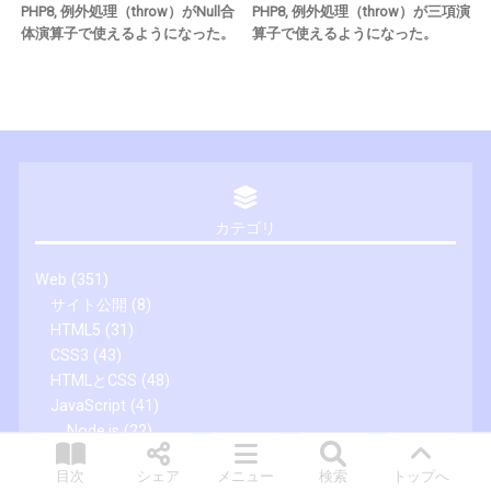
PHP8, 例外処理（throw）がNull合
PHP8, 例外処理（throw）が三項演
体演算子で使えるようになった。
算子で使えるようになった。
カテゴリ
Web
(351)
サイト公開
(8)
HTML5
(31)
CSS3
(43)
HTMLとCSS
(48)
JavaScript
(41)
Node.js
(22)
webpack
(15)
目次
シェア
メニュー
検索
トップへ
PHP
(125)