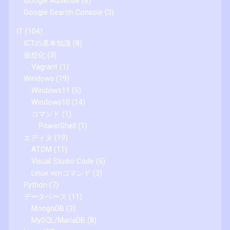
Google AdSense
(6)
Google Search Console
(3)
IT
(104)
ICTの基本知識
(8)
仮想化
(3)
Vagrant
(1)
Windows
(19)
Windows11
(5)
Windows10
(14)
コマンド
(1)
PowerShell
(1)
エディタ
(19)
ATOM
(11)
Visual Studio Code
(5)
Linux vimコマンド
(3)
Python
(7)
データベース
(11)
MongoDB
(3)
MySQL/MariaDB
(8)