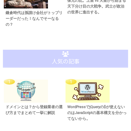
保元の乱。上皇 vs 天皇から始まる
天下分け目の大戦争。武士が政治
の世界に進出する。
鎌倉時代は孫請け会社がトップリ
ーダーだった！なんでそーなる
の？
人気の記事
ドメインとは？から登録業者の選
WordPressでjQueryの$が使えない
び方までまとめて一挙に解説
のはJavaScriptの基本構文を分かっ
てないから。