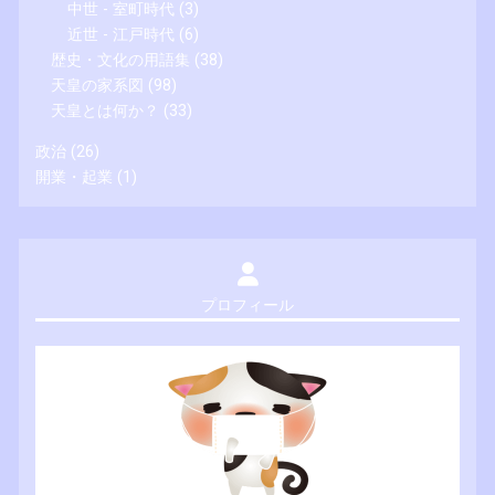
中世 - 室町時代
(3)
近世 - 江戸時代
(6)
歴史・文化の用語集
(38)
天皇の家系図
(98)
天皇とは何か？
(33)
政治
(26)
開業・起業
(1)
プロフィール