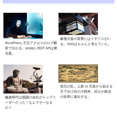
象徴天皇の背景にはイギリスがい
WordPress, 不正アクセスのログ解
る。GHQはちゃんと考えていた。
析で分かる。xmlrpc, REST APIは要
注意。
保元の乱。上皇 vs 天皇から始まる
天下分け目の大戦争。武士が政治
の世界に進出する。
鎌倉時代は孫請け会社がトップリ
ーダーだった！なんでそーなる
の？