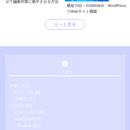
せて編集作業に集中させる方法
最短10分！KUSANAGI・WordPress
でWebサイト構築
もっと見る
カテゴリ
Web
(351)
サイト公開
(8)
HTML5
(31)
CSS3
(43)
HTMLとCSS
(48)
JavaScript
(41)
Node.js
(22)