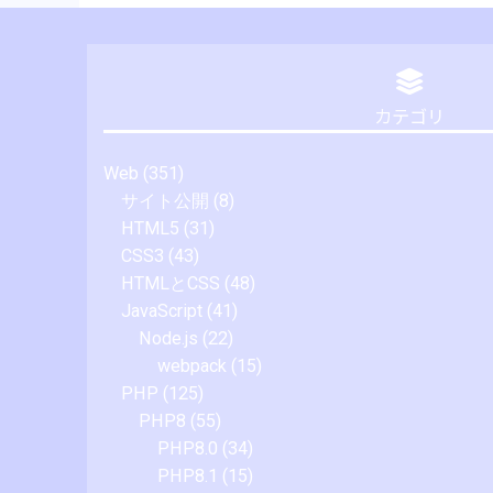
カテゴリ
Web
(351)
サイト公開
(8)
HTML5
(31)
CSS3
(43)
HTMLとCSS
(48)
JavaScript
(41)
Node.js
(22)
webpack
(15)
PHP
(125)
PHP8
(55)
PHP8.0
(34)
PHP8.1
(15)