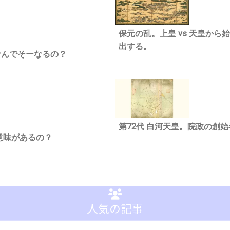
保元の乱。上皇 vs 天皇か
出する。
なんでそーなるの？
第72代 白河天皇。院政の創
意味があるの？
人気の記事