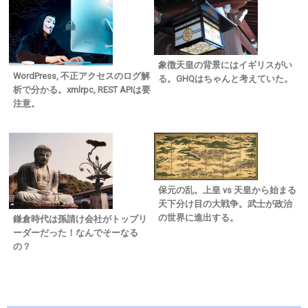
象徴天皇の背景にはイギリスがい
WordPress, 不正アクセスのログ解
る。GHQはちゃんと考えていた。
析で分かる。xmlrpc, REST APIは要
注意。
保元の乱。上皇 vs 天皇から始まる
天下分け目の大戦争。武士が政治
の世界に進出する。
鎌倉時代は孫請け会社がトップリ
ーダーだった！なんでそーなる
の？