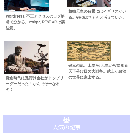
象徴天皇の背景にはイギリスがい
WordPress, 不正アクセスのログ解
る。GHQはちゃんと考えていた。
析で分かる。xmlrpc, REST APIは要
注意。
保元の乱。上皇 vs 天皇から始まる
天下分け目の大戦争。武士が政治
の世界に進出する。
鎌倉時代は孫請け会社がトップリ
ーダーだった！なんでそーなる
の？
人気の記事