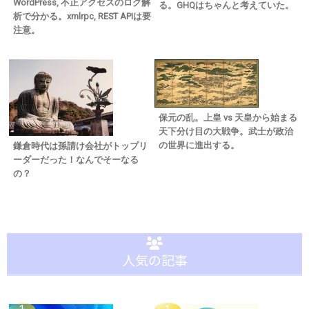
WordPress, 不正アクセスのログ解
る。GHQはちゃんと考えていた。
析で分かる。xmlrpc, REST APIは要
注意。
保元の乱。上皇 vs 天皇から始まる
天下分け目の大戦争。武士が政治
の世界に進出する。
鎌倉時代は孫請け会社がトップリ
ーダーだった！なんでそーなる
の？
人気の記事