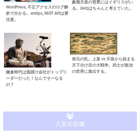
象徴天皇の背景にはイギリスがい
WordPress, 不正アクセスのログ解
る。GHQはちゃんと考えていた。
析で分かる。xmlrpc, REST APIは要
注意。
保元の乱。上皇 vs 天皇から始まる
天下分け目の大戦争。武士が政治
の世界に進出する。
鎌倉時代は孫請け会社がトップリ
ーダーだった！なんでそーなる
の？
人気の記事