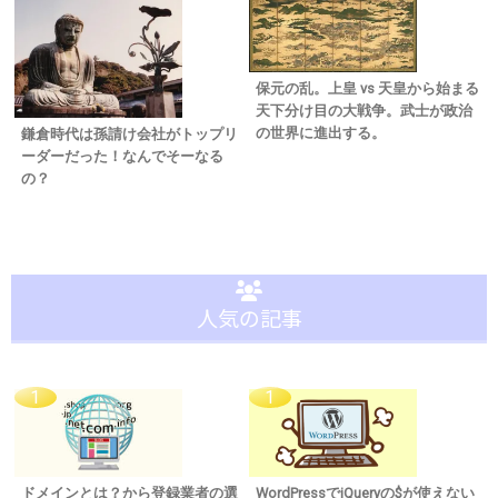
保元の乱。上皇 vs 天皇から始まる
天下分け目の大戦争。武士が政治
の世界に進出する。
鎌倉時代は孫請け会社がトップリ
ーダーだった！なんでそーなる
の？
人気の記事
ドメインとは？から登録業者の選
WordPressでjQueryの$が使えない