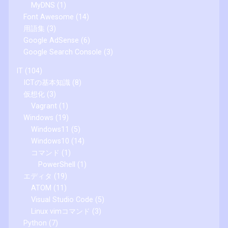
MyDNS
(1)
Font Awesome
(14)
用語集
(3)
Google AdSense
(6)
Google Search Console
(3)
IT
(104)
ICTの基本知識
(8)
仮想化
(3)
Vagrant
(1)
Windows
(19)
Windows11
(5)
Windows10
(14)
コマンド
(1)
PowerShell
(1)
エディタ
(19)
ATOM
(11)
Visual Studio Code
(5)
Linux vimコマンド
(3)
Python
(7)