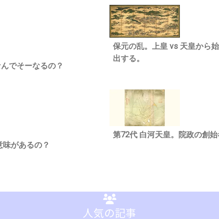
保元の乱。上皇 vs 天皇か
出する。
なんでそーなるの？
第72代 白河天皇。院政の創
意味があるの？
人気の記事