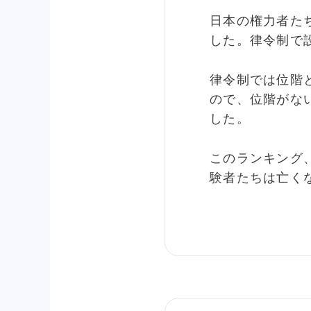
日本の権力者た
した。律令制で
律令制では位階
ので、位階がな
した。
このランキング
験者たちは亡く