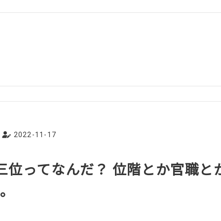
2022-11-17
従三位ってなんだ？ 位階とか官職と
い。