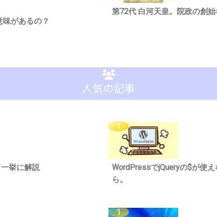
第72代 白河天皇。院政の創
意味があるの？
人気の記事
て一挙に解説
WordPressでjQueryの$
ら。