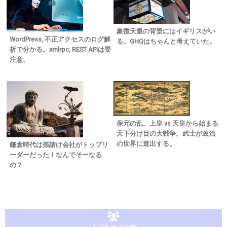
象徴天皇の背景にはイギリスがい
WordPress, 不正アクセスのログ解
る。GHQはちゃんと考えていた。
析で分かる。xmlrpc, REST APIは要
注意。
保元の乱。上皇 vs 天皇から始まる
天下分け目の大戦争。武士が政治
の世界に進出する。
鎌倉時代は孫請け会社がトップリ
ーダーだった！なんでそーなる
の？