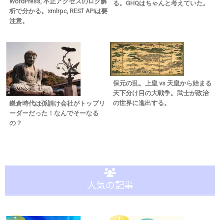
WordPress, 不正アクセスのログ解
る。GHQはちゃんと考えていた。
析で分かる。xmlrpc, REST APIは要
注意。
保元の乱。上皇 vs 天皇から始まる
天下分け目の大戦争。武士が政治
の世界に進出する。
鎌倉時代は孫請け会社がトップリ
ーダーだった！なんでそーなる
の？
人気の記事