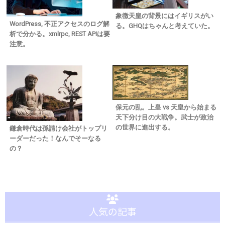
象徴天皇の背景にはイギリスがい
WordPress, 不正アクセスのログ解
る。GHQはちゃんと考えていた。
析で分かる。xmlrpc, REST APIは要
注意。
保元の乱。上皇 vs 天皇から始まる
天下分け目の大戦争。武士が政治
の世界に進出する。
鎌倉時代は孫請け会社がトップリ
ーダーだった！なんでそーなる
の？
人気の記事