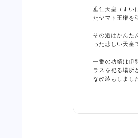
垂仁天皇（すい
たヤマト王権を
その道はかんた
った悲しい天皇
一番の功績は伊
ラスを祀る場所
な改装もしまし