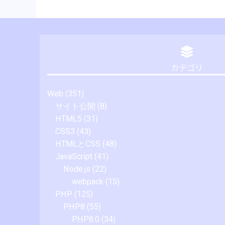
カテゴリ
Web
(351)
サイト公開
(8)
HTML5
(31)
CSS3
(43)
HTMLとCSS
(48)
JavaScript
(41)
Node.js
(22)
webpack
(15)
PHP
(125)
PHP8
(55)
PHP8.0
(34)