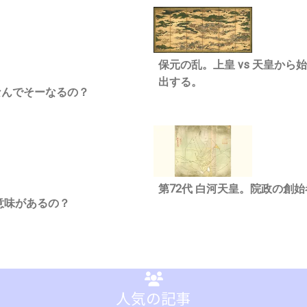
保元の乱。上皇 vs 天皇か
出する。
なんでそーなるの？
第72代 白河天皇。院政の創
意味があるの？
人気の記事