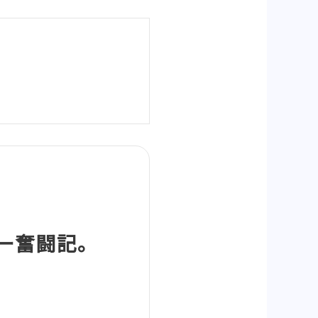
ダー奮闘記。