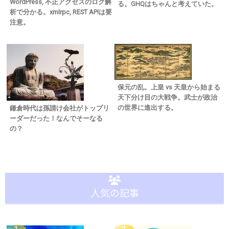
WordPress, 不正アクセスのログ解
る。GHQはちゃんと考えていた。
析で分かる。xmlrpc, REST APIは要
注意。
保元の乱。上皇 vs 天皇から始まる
天下分け目の大戦争。武士が政治
の世界に進出する。
鎌倉時代は孫請け会社がトップリ
ーダーだった！なんでそーなる
の？
人気の記事