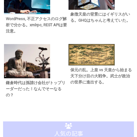
象徴天皇の背景にはイギリスがい
WordPress, 不正アクセスのログ解
る。GHQはちゃんと考えていた。
析で分かる。xmlrpc, REST APIは要
注意。
保元の乱。上皇 vs 天皇から始まる
天下分け目の大戦争。武士が政治
の世界に進出する。
鎌倉時代は孫請け会社がトップリ
ーダーだった！なんでそーなる
の？
人気の記事