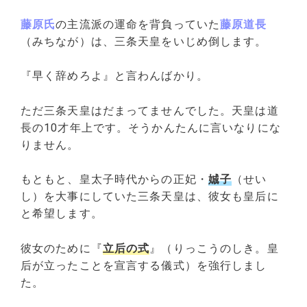
藤原氏
の主流派の運命を背負っていた
藤原道長
（みちなが）は、三条天皇をいじめ倒します。
『早く辞めろよ』と言わんばかり。
ただ三条天皇はだまってませんでした。天皇は道
長の10才年上です。そうかんたんに言いなりにな
りません。
もともと、皇太子時代からの正妃・
娍子
（せい
し）を大事にしていた三条天皇は、彼女も皇后に
と希望します。
彼女のために『
立后の式
』（りっこうのしき。皇
后が立ったことを宣言する儀式）を強行しまし
た。