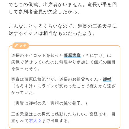
でもこの儀式、出席者がいません。道長が手を回
して参列者全員が欠席したから。
こんなことするくらいなので、道長の三条天皇に
対するイジメは相当なものだったよう。
道長のボイコットを知った
藤原実資
（さねすけ）は、
病気で伏せっていたのに無理やり参加して儀式の面目
を保ったそう。
実資は藤原氏嫡流だが、道長のお祖父ちゃん・
師輔
（もろすけ）にラインが変わったことで権力から遠ざ
かっていた。
（実資は師輔の兄・実頼の孫で養子。）
三条天皇はこの男気に感動したらしい。宮廷でも一目
置かれて
右大臣
まで出世する。