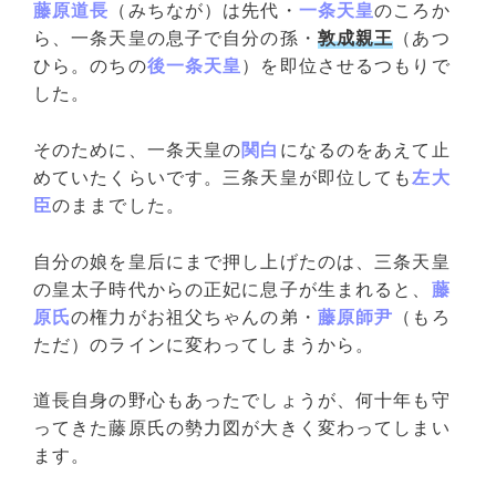
藤原道長
（みちなが）は先代・
一条天皇
のころか
ら、一条天皇の息子で自分の孫・
敦成親王
（あつ
ひら。のちの
後一条天皇
）を即位させるつもりで
した。
そのために、一条天皇の
関白
になるのをあえて止
めていたくらいです。三条天皇が即位しても
左大
臣
のままでした。
自分の娘を皇后にまで押し上げたのは、三条天皇
の皇太子時代からの正妃に息子が生まれると、
藤
原氏
の権力がお祖父ちゃんの弟・
藤原師尹
（もろ
ただ）のラインに変わってしまうから。
道長自身の野心もあったでしょうが、何十年も守
ってきた藤原氏の勢力図が大きく変わってしまい
ます。