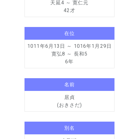
天延4 ～ 寛仁元
42才
在位
1011年6月13日 ～ 1016年1月29日
寛弘8 ～ 長和5
6年
名前
居貞
(おきさだ)
別名