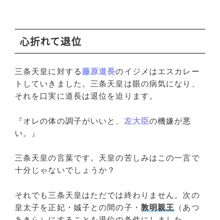
心折れて退位
三条天皇に対する
藤原道長
のイジメはエスカレー
トしていきました。三条天皇は眼の病気になり、
それを口実に道長は退位を迫ります。
『オレの体の調子がいいと、
左大臣
の機嫌が悪
い。』
三条天皇の言葉です。天皇の苦しみはこの一言で
十分じゃないでしょうか？
それでも三条天皇はただでは終わりません。次の
皇太子を正妃・娍子との間の子・
敦明親王
（あつ
あきら）にすることを退位の条件にしました。