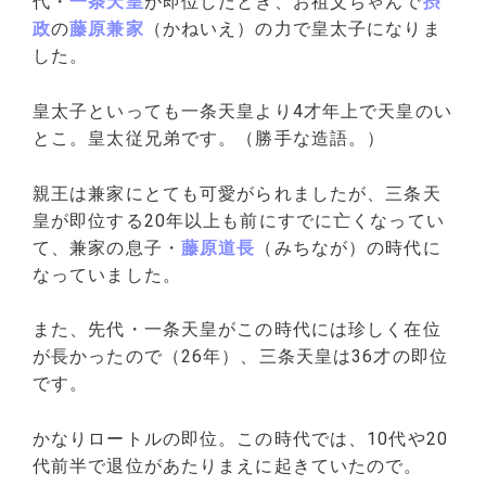
代・
一条天皇
が即位したとき、お祖父ちゃんで
摂
政
の
藤原兼家
（かねいえ）の力で皇太子になりま
した。
皇太子といっても一条天皇より4才年上で天皇のい
とこ。皇太従兄弟です。（勝手な造語。）
親王は兼家にとても可愛がられましたが、三条天
皇が即位する20年以上も前にすでに亡くなってい
て、兼家の息子・
藤原道長
（みちなが）の時代に
なっていました。
また、先代・一条天皇がこの時代には珍しく在位
が長かったので（26年）、三条天皇は36才の即位
です。
かなりロートルの即位。この時代では、10代や20
代前半で退位があたりまえに起きていたので。