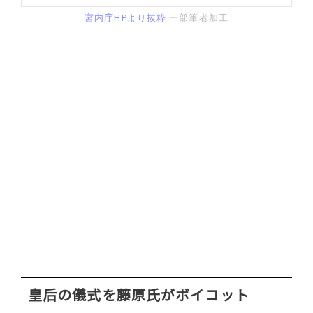
宮内庁HPより抜粋
一部筆者加工
皇后の儀式を藤原氏がボイコット