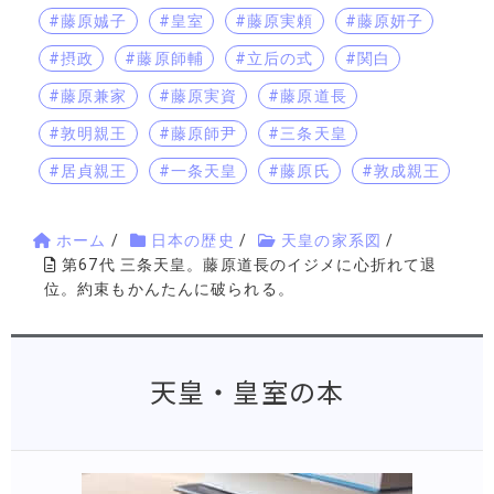
#藤原娍子
#皇室
#藤原実頼
#藤原妍子
#摂政
#藤原師輔
#立后の式
#関白
#藤原兼家
#藤原実資
#藤原道長
#敦明親王
#藤原師尹
#三条天皇
#居貞親王
#一条天皇
#藤原氏
#敦成親王
ホーム
/
日本の歴史
/
天皇の家系図
/
第67代 三条天皇。藤原道長のイジメに心折れて退
位。約束もかんたんに破られる。
天皇・皇室の本