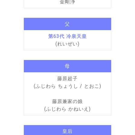
金剛浄
父
第63代 冷泉天皇
(れいぜい)
母
藤原超子
(ふじわら ちょうし / とおこ)
藤原兼家の娘
(ふじわら かねいえ)
皇后