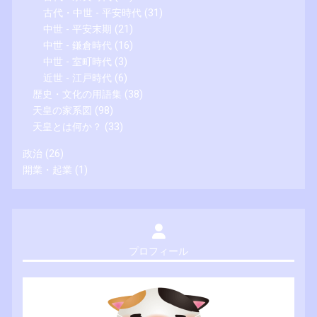
古代・中世 - 平安時代
(31)
中世 - 平安末期
(21)
中世 - 鎌倉時代
(16)
中世 - 室町時代
(3)
近世 - 江戸時代
(6)
歴史・文化の用語集
(38)
天皇の家系図
(98)
天皇とは何か？
(33)
政治
(26)
開業・起業
(1)
プロフィール