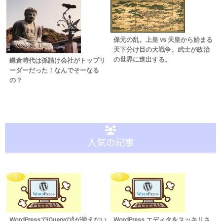
保元の乱。上皇 vs 天皇から始まる
天下分け目の大戦争。武士が政治
の世界に進出する。
鎌倉時代は孫請け会社がトップリ
ーダーだった！なんでそーなる
の？
人気の記事
WordPressでjQueryの$が使えない
WordPress エディタをスッキリさ