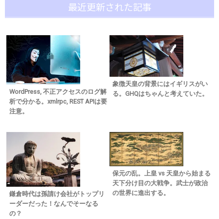
最近更新された記事
象徴天皇の背景にはイギリスがい
WordPress, 不正アクセスのログ解
る。GHQはちゃんと考えていた。
析で分かる。xmlrpc, REST APIは要
注意。
保元の乱。上皇 vs 天皇から始まる
天下分け目の大戦争。武士が政治
の世界に進出する。
鎌倉時代は孫請け会社がトップリ
ーダーだった！なんでそーなる
の？