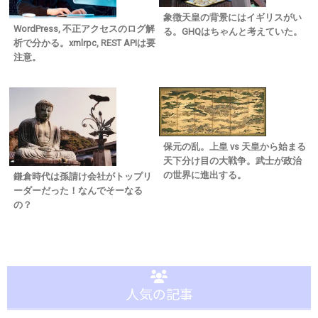
象徴天皇の背景にはイギリスがい
WordPress, 不正アクセスのログ解
る。GHQはちゃんと考えていた。
析で分かる。xmlrpc, REST APIは要
注意。
保元の乱。上皇 vs 天皇から始まる
天下分け目の大戦争。武士が政治
の世界に進出する。
鎌倉時代は孫請け会社がトップリ
ーダーだった！なんでそーなる
の？
人気の記事