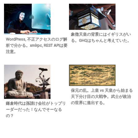
象徴天皇の背景にはイギリスがい
WordPress, 不正アクセスのログ解
る。GHQはちゃんと考えていた。
析で分かる。xmlrpc, REST APIは要
注意。
保元の乱。上皇 vs 天皇から始まる
天下分け目の大戦争。武士が政治
の世界に進出する。
鎌倉時代は孫請け会社がトップリ
ーダーだった！なんでそーなる
の？