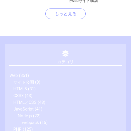
でWebサイト構築
もっと見る
カテゴリ
Web
(351)
サイト公開
(8)
HTML5
(31)
CSS3
(43)
HTMLとCSS
(48)
JavaScript
(41)
Node.js
(22)
webpack
(15)
PHP
(125)