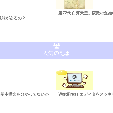
第72代 白河天皇。院政の創
意味があるの？
人気の記事
riptの基本構文を分かってないか
WordPress エディタを