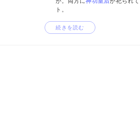
が。両方に
神功皇后
が祀られて
ト。
続きを読む