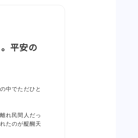
男。平安の
の中でただひと
離れ民間人だっ
れたのが醍醐天