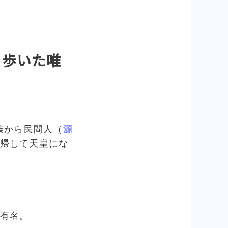
り歩いた唯
族から民間人（
源
帰して天皇にな
有名。