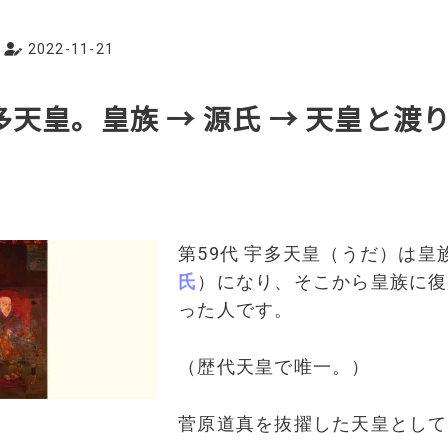
2022-11-21
宇多天皇。皇族 → 源氏 → 天皇と渡
第59代 宇多天皇（うだ）は皇
氏
）になり、そこから皇族に復
った人です。
（歴代天皇で唯一。）
菅原道真を抜擢した天皇として