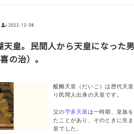
2022-12-08
醍醐天皇。民間人から天皇になった
延喜の治）。
醍醐天皇（だいご）は歴代天皇
り民間人出身の天皇です。
父の
宇多天皇
は一時期、皇族を
たことがあり、そのときに生ま
皇でした。