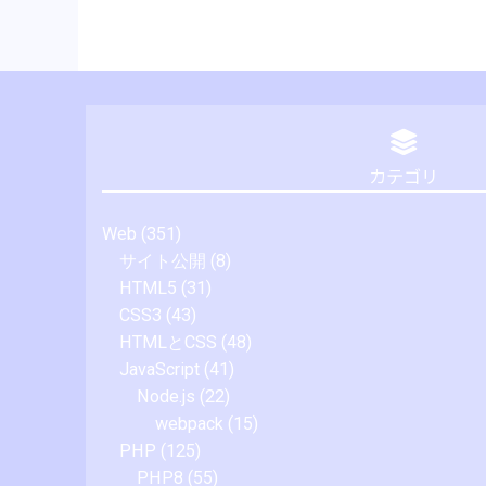
カテゴリ
Web
(351)
サイト公開
(8)
HTML5
(31)
CSS3
(43)
HTMLとCSS
(48)
JavaScript
(41)
Node.js
(22)
webpack
(15)
PHP
(125)
PHP8
(55)