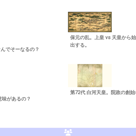
保元の乱。上皇 vs 天皇か
出する。
なんでそーなるの？
第72代 白河天皇。院政の創
意味があるの？