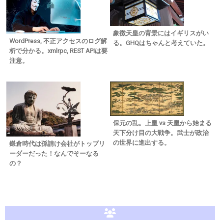
象徴天皇の背景にはイギリスがい
WordPress, 不正アクセスのログ解
る。GHQはちゃんと考えていた。
析で分かる。xmlrpc, REST APIは要
注意。
保元の乱。上皇 vs 天皇から始まる
天下分け目の大戦争。武士が政治
の世界に進出する。
鎌倉時代は孫請け会社がトップリ
ーダーだった！なんでそーなる
の？