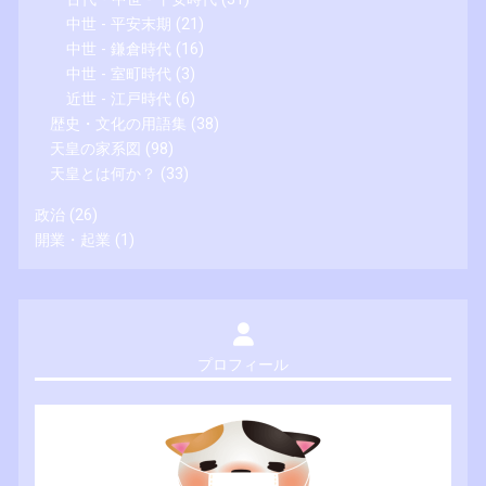
中世 - 平安末期
(21)
中世 - 鎌倉時代
(16)
中世 - 室町時代
(3)
近世 - 江戸時代
(6)
歴史・文化の用語集
(38)
天皇の家系図
(98)
天皇とは何か？
(33)
政治
(26)
開業・起業
(1)
プロフィール