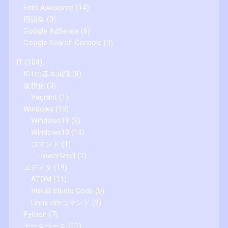
Font Awesome
(14)
用語集
(3)
Google AdSense
(6)
Google Search Console
(3)
IT
(104)
ICTの基本知識
(8)
仮想化
(3)
Vagrant
(1)
Windows
(19)
Windows11
(5)
Windows10
(14)
コマンド
(1)
PowerShell
(1)
エディタ
(19)
ATOM
(11)
Visual Studio Code
(5)
Linux vimコマンド
(3)
Python
(7)
データベース
(11)