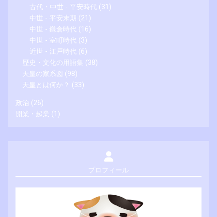
古代・中世 - 平安時代
(31)
中世 - 平安末期
(21)
中世 - 鎌倉時代
(16)
中世 - 室町時代
(3)
近世 - 江戸時代
(6)
歴史・文化の用語集
(38)
天皇の家系図
(98)
天皇とは何か？
(33)
政治
(26)
開業・起業
(1)
プロフィール