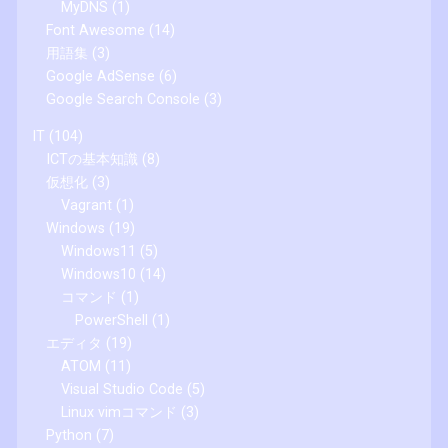
MyDNS
(1)
Font Awesome
(14)
用語集
(3)
Google AdSense
(6)
Google Search Console
(3)
IT
(104)
ICTの基本知識
(8)
仮想化
(3)
Vagrant
(1)
Windows
(19)
Windows11
(5)
Windows10
(14)
コマンド
(1)
PowerShell
(1)
エディタ
(19)
ATOM
(11)
Visual Studio Code
(5)
Linux vimコマンド
(3)
Python
(7)