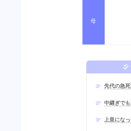
母
先代の急死
中継ぎでも
上皇になっ