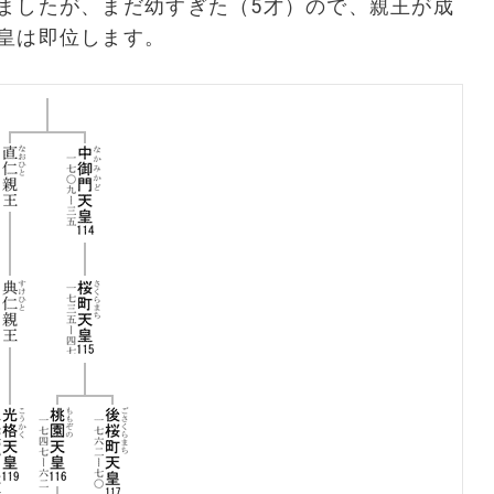
ましたが、まだ幼すぎた（5才）ので、親王が成
皇は即位します。