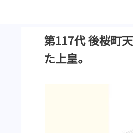
第117代 後桜
た上皇。