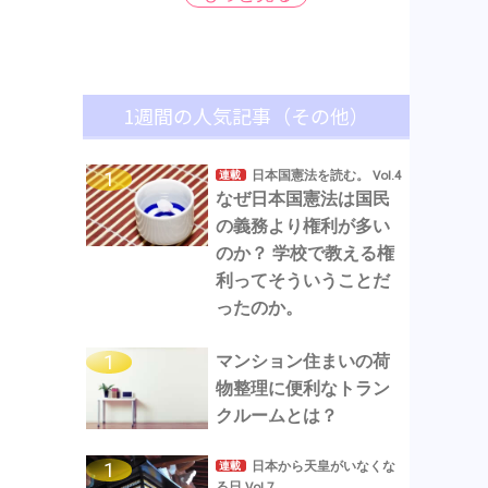
1週間の人気記事（その他）
日本国憲法を読む。 Vol.4
連載
なぜ日本国憲法は国民
の義務より権利が多い
のか？ 学校で教える権
利ってそういうことだ
ったのか。
マンション住まいの荷
物整理に便利なトラン
クルームとは？
日本から天皇がいなくな
連載
る日 Vol.7