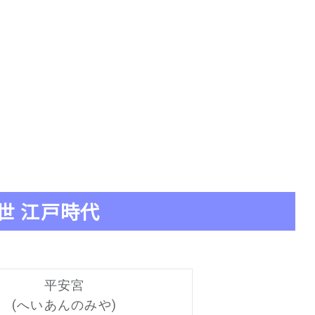
世 江戸時代
平安宮
(へいあんのみや)