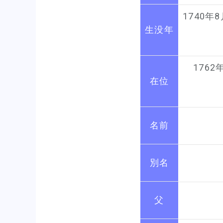
1740年8
生没年
1762
在位
名前
別名
父