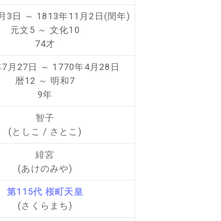
月3日 ～ 1813年11月2日(閏年)
元文5 ～ 文化10
74才
年7月27日 ～ 1770年4月28日
暦12 ～ 明和7
9年
智子
(としこ / さとこ)
緋宮
(あけのみや)
第115代 桜町天皇
(さくらまち)