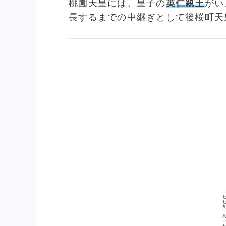
桃園天皇には、皇子の
英仁親王
がい
長するまでの中継ぎとして後桜町天