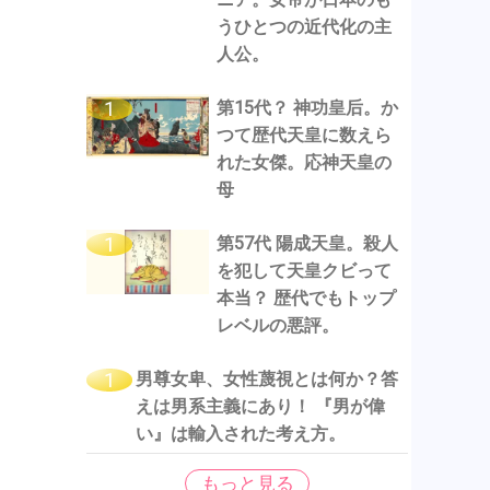
うひとつの近代化の主
人公。
第15代？ 神功皇后。か
つて歴代天皇に数えら
れた女傑。応神天皇の
母
第57代 陽成天皇。殺人
を犯して天皇クビって
本当？ 歴代でもトップ
レベルの悪評。
男尊女卑、女性蔑視とは何か？答
えは男系主義にあり！ 『男が偉
い』は輸入された考え方。
もっと見る