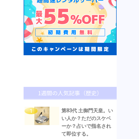
1週間の人気記事（歴史）
第83代 土御門天皇。い
い人か？ただのスケベ
ーか？占いで指名され
て即位する。