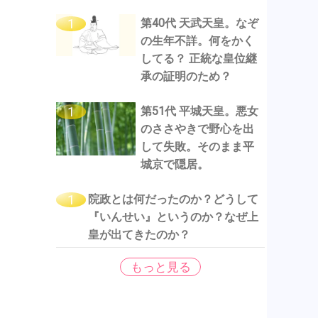
第40代 天武天皇。なぞ
の生年不詳。何をかく
してる？ 正統な皇位継
承の証明のため？
第51代 平城天皇。悪女
のささやきで野心を出
して失敗。そのまま平
城京で隠居。
院政とは何だったのか？どうして
『いんせい』というのか？なぜ上
皇が出てきたのか？
もっと見る