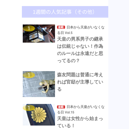
1週間の人気記事（その他）
日本から天皇がいなくな
連載
る日 Vol.5
天皇の男系男子の継承
は伝統じゃない！作為
のルールは永遠だと思
ってるの？
森友問題は普通に考え
れば官邸が主導してい
る
日本から天皇がいなくな
連載
る日 Vol.15
天皇は女性から始まっ
ている！