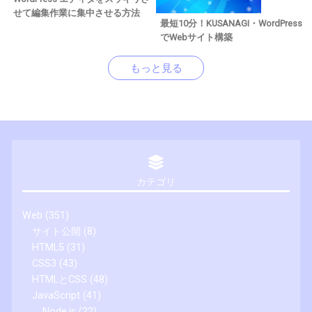
せて編集作業に集中させる方法
最短10分！KUSANAGI・WordPress
でWebサイト構築
もっと見る
カテゴリ
Web
(351)
サイト公開
(8)
HTML5
(31)
CSS3
(43)
HTMLとCSS
(48)
JavaScript
(41)
Node.js
(22)