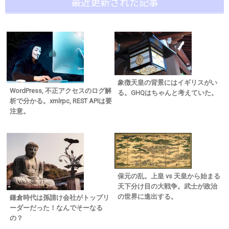
最近更新された記事
象徴天皇の背景にはイギリスがい
WordPress, 不正アクセスのログ解
る。GHQはちゃんと考えていた。
析で分かる。xmlrpc, REST APIは要
注意。
保元の乱。上皇 vs 天皇から始まる
天下分け目の大戦争。武士が政治
の世界に進出する。
鎌倉時代は孫請け会社がトップリ
ーダーだった！なんでそーなる
の？