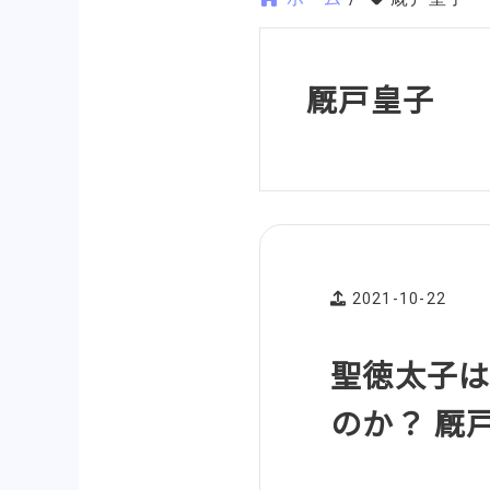
厩戸皇子
2021-10-22
聖徳太子
のか？ 厩