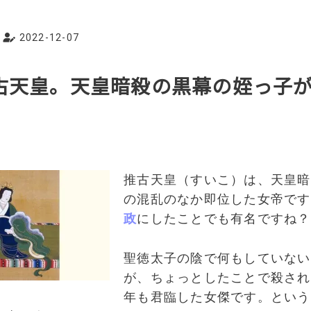
2022-12-07
推古天皇。天皇暗殺の黒幕の姪っ子
る
推古天皇（すいこ）は、天皇暗
の混乱のなか即位した女帝です
政
にしたことでも有名ですね？
聖徳太子の陰で何もしていない
が、ちょっとしたことで殺され
年も君臨した女傑です。という