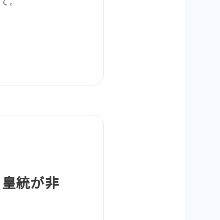
て。
。皇統が非