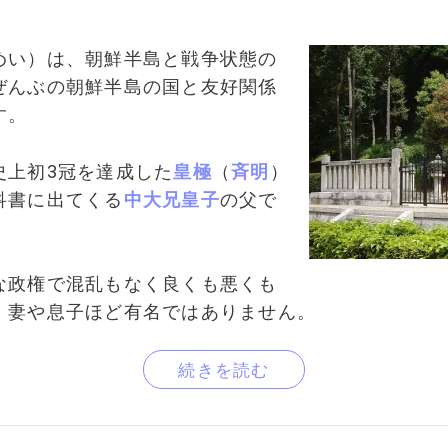
めい）は、朝鮮半島と戦争状態の
ぜんぶの朝鮮半島の国と友好関係
す。
史上初3冠を達成した
皇極
（
斉明
）
科書に出てくる
中大兄皇子
の父で
な政権で混乱もなく良くも悪くも
、妻や息子ほど有名ではありません。
続きを読む