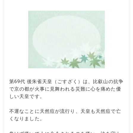
第69代 後朱雀天皇（ごすざく）は、比叡山の抗争
で京の都が火事に見舞われる災難に心を痛めた優
しい天皇です。
不運なことに天然痘が流行り、天皇も天然痘で亡
くなりました。