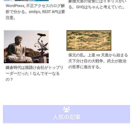
象徴天皇の背景にはイギリスがい
WordPress, 不正アクセスのログ解
る。GHQはちゃんと考えていた。
析で分かる。xmlrpc, REST APIは要
注意。
保元の乱。上皇 vs 天皇から始まる
天下分け目の大戦争。武士が政治
の世界に進出する。
鎌倉時代は孫請け会社がトップリ
ーダーだった！なんでそーなる
の？
人気の記事