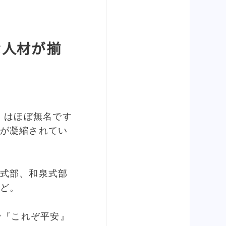
な人材が揃
）はほぼ無名です
が凝縮されてい
式部、和泉式部
ど。
で『これぞ平安』