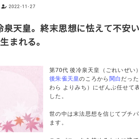
2022-11-27
後冷泉天皇。終末思想に怯えて不安
が生まれる。
第70代 後冷泉天皇（ごれいぜい
後朱雀天皇
のころから
関白
だった
わら よりみち）にぜんぶ任せて
した。
世の中は末法思想を信じてプチパ
ます。