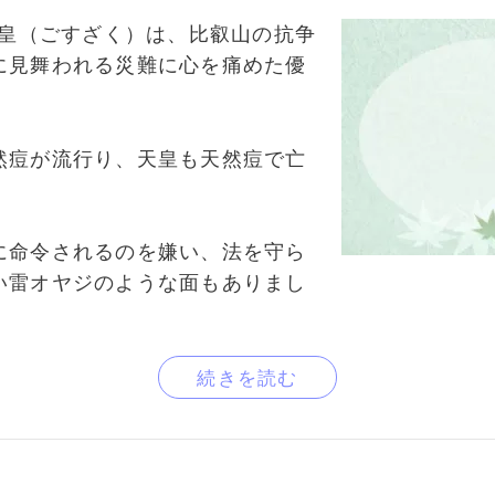
天皇（ごすざく）は、比叡山の抗争
に見舞われる災難に心を痛めた優
然痘が流行り、天皇も天然痘で亡
に命令されるのを嫌い、法を守ら
い雷オヤジのような面もありまし
続きを読む