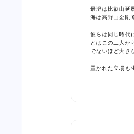
最澄は比叡山延
海は高野山金剛
彼らは同じ時代
どはこの二人か
でないほど大き
置かれた立場も