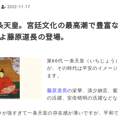
2022-11-17
一条天皇。宮廷文化の最高潮で豊富
よ藤原道長の登場。
第66代 一条天皇（いちじょう
が、その時代は平安のイメージ
ます。
藤原道長
の栄華、清少納言、紫
の活躍、安倍晴明の活躍などな
ラが強すぎて一条天皇の存在感が薄いですが、平和