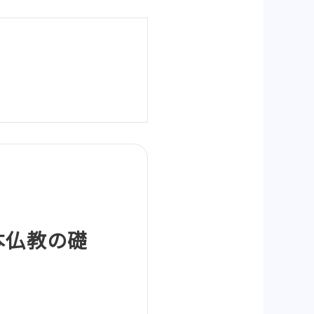
本仏教の礎